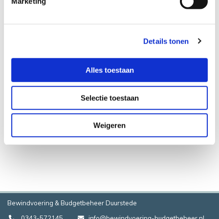
Marketing
bewindvoering staan in de bijgesloten link.
Details tonen
TARIEVEN
Alles toestaan
De kosten van budgetbeheer betaalt u zelf en dat
Selectie toestaan
is €100 per maand.
Weigeren
Bewindvoering & Budgetbeheer Duurstede
0343-572145
info@bewindvoering-budgetbeheer.nl

