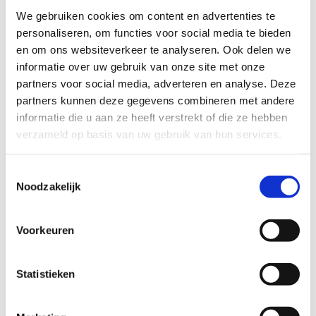
We gebruiken cookies om content en advertenties te
personaliseren, om functies voor social media te bieden
en om ons websiteverkeer te analyseren. Ook delen we
informatie over uw gebruik van onze site met onze
Tarieven
partners voor social media, adverteren en analyse. Deze
partners kunnen deze gegevens combineren met andere
informatie die u aan ze heeft verstrekt of die ze hebben
De kosten voor bewindvoering worden in
verzameld op basis van uw gebruik van hun services.
maandelijkse termijnen aan Bewindvoering &
Budgetbeheer Duurstede voldaan.
Toestemmingsselectie
Er bestaat een mogelijkheid om voor de kosten die
Noodzakelijk
gemoeid zijn met bewindvoering een vergoeding te
krijgen in de zin van bijzondere bijstand.
Voorkeuren
De bijzondere bijstand is echter afhankelijk van uw
inkomen en eventueel vermogen. Indien van
toepassing zullen wij de aanvraag voor u
Statistieken
verzorgen.
De wettelijk vastgestelde kosten voor